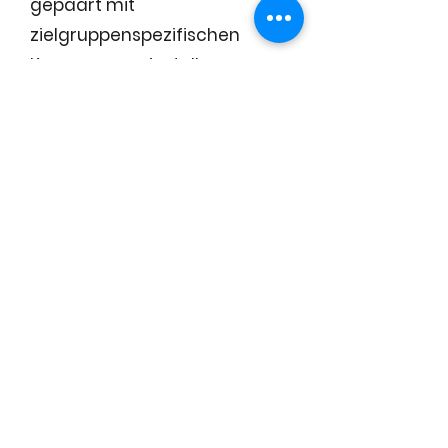
gepaart mit
zielgruppenspezifischen
Kampagneneinstellungen,
echte Erfolge im Recruiting
erzielen können.
Unsere Online Marketing
Kampagne hat die junge
Zielgruppe auf TikTok gezielt
angesprochen und konnte
nicht nur Personal gewinnen,
sondern auch die Marke
GASNETZ HAMBURG
wirkungsvoll stärken.